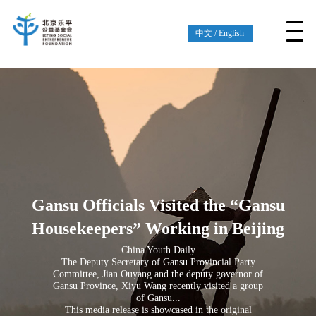
中文
/
English
Gansu Officials Visited the “Gansu
Housekeepers” Working in Beijing
China Youth Daily
The Deputy Secretary of Gansu Provincial Party
Committee, Jian Ouyang and the deputy governor of
Gansu Province, Xiyu Wang recently visited a group
of Gansu...
This media release is showcased in the original